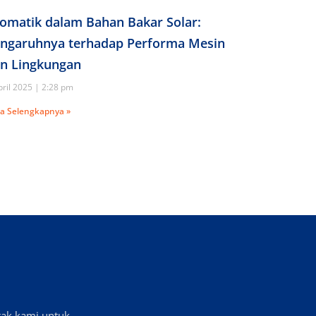
omatik dalam Bahan Bakar Solar:
ngaruhnya terhadap Performa Mesin
n Lingkungan
pril 2025
2:28 pm
a Selengkapnya »
tak kami untuk