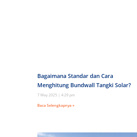
Bagaimana Standar dan Cara
Menghitung Bundwall Tangki Solar?
7 May 2025
4:29 pm
Baca Selengkapnya »