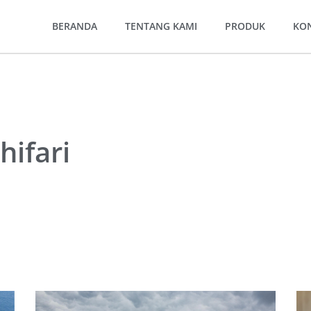
BERANDA
TENTANG KAMI
PRODUK
KO
ifari