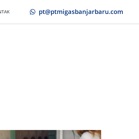
pt@ptmigasbanjarbaru.com
NTAK