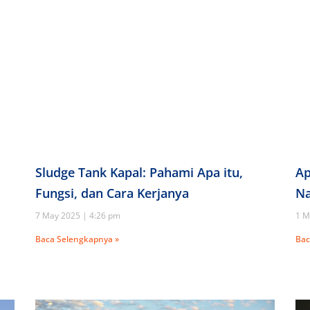
Sludge Tank Kapal: Pahami Apa itu,
Ap
Fungsi, dan Cara Kerjanya
Na
7 May 2025
4:26 pm
1 M
Baca Selengkapnya »
Bac