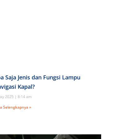
a Saja Jenis dan Fungsi Lampu
vigasi Kapal?
ay 2025
8:14 am
a Selengkapnya »