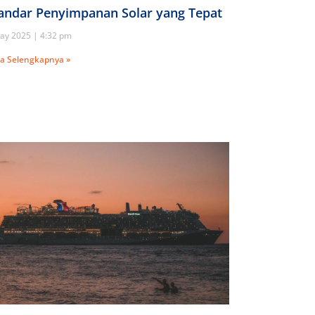
andar Penyimpanan Solar yang Tepat
ay 2025
4:32 pm
a Selengkapnya »