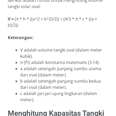
Berikut adalah rumus untuk menghitung volume
tangki solar oval:
V =
(π * h * ((a^2 + b^2)/2)) + (4/3 * π * c * ((a +
b)/2))
Keterangan:
V adalah volume tangki oval (dalam meter
kubik).
π (Pi) adalah konstanta matematis (3.14).
a adalah setengah panjang sumbu utama
dari oval (dalam meter).
b adalah setengah panjang sumbu kedua
dari oval (dalam meter).
c adalah jari-jari ujung lingkaran (dalam
meter).
Menghitung Kapasitas Tangki