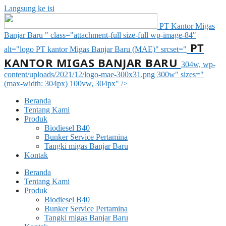
Langsung ke isi
PT Kantor Migas
Banjar Baru " class="attachment-full size-full wp-image-84"
PT
alt="logo PT kantor Migas Banjar Baru (MAE)" srcset="
KANTOR MIGAS BANJAR BARU
304w, wp-
content/uploads/2021/12/logo-mae-300x31.png 300w" sizes="
(max-width: 304px) 100vw, 304px" />
Beranda
Tentang Kami
Produk
Biodiesel B40
Bunker Service Pertamina
Tangki migas Banjar Baru
Kontak
Beranda
Tentang Kami
Produk
Biodiesel B40
Bunker Service Pertamina
Tangki migas Banjar Baru