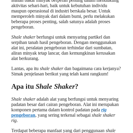
Bahan bakar minyak berperan penting dalam mendukung
aktivitas sehari-hari, baik untuk kebutuhan individu
maupun operasional di industri berskala besar. Untuk
memperoleh minyak dari dalam bumi, perlu melakukan
beberapa proses penting, salah satunya adalah proses
pengeboran.
Shale shaker
berfungsi untuk menyaring partikel dan
serpihan tanah hasil pengeboran. Dengan menggunakan
alat ini, peralatan pengeboran terhindar dari sumbatan,
aliran minyak tetap lancar, dan kemungkinan kerusakan
alat berkurang.
Lantas, apa itu
shale shaker
dan bagaimana cara kerjanya?
Simak penjelasan berikut yang telah kami rangkum!
Apa itu
Shale Shaker
?
Shale shaker
adalah alat yang berfungsi untuk menyaring
padatan besar dari cairan pengeboran. Alat ini merupakan
komponen pertama dalam kontrol padatan pada
rig
pengeboran
, yang sering terkenal sebagai
shale shaker
rig
.
Terdapat beberapa manfaat yang dari penggunaan
shale