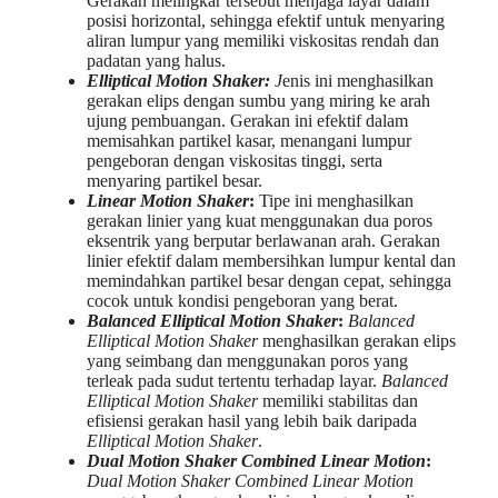
Gerakan melingkar tersebut menjaga layar dalam
posisi horizontal, sehingga efektif untuk menyaring
aliran lumpur yang memiliki viskositas rendah dan
padatan yang halus.
Elliptical Motion Shaker:
J
enis ini menghasilkan
gerakan elips dengan sumbu yang miring ke arah
ujung pembuangan. Gerakan ini efektif dalam
memisahkan partikel kasar, menangani lumpur
pengeboran dengan viskositas tinggi, serta
menyaring partikel besar.
Linear Motion Shaker
:
Tipe ini menghasilkan
gerakan linier yang kuat menggunakan dua poros
eksentrik yang berputar berlawanan arah. Gerakan
linier efektif dalam membersihkan lumpur kental dan
memindahkan partikel besar dengan cepat, sehingga
cocok untuk kondisi pengeboran yang berat.
Balanced Elliptical Motion Shaker
:
Balanced
Elliptical Motion Shaker
menghasilkan gerakan elips
yang seimbang dan menggunakan poros yang
terleak pada sudut tertentu terhadap layar.
Balanced
Elliptical Motion Shaker
memiliki stabilitas dan
efisiensi gerakan hasil yang lebih baik daripada
Elliptical Motion Shaker
.
Dual Motion Shaker Combined Linear Motion
:
Dual Motion Shaker Combined Linear Motion