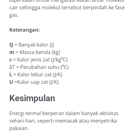
cair sehingga molekul tersebut berpindah ke fase
gas.
Keterangan:
Q
= Banyak kalor (J)
m
= Massa benda (kg)
c
= Kalor jenis zat (J/kg⁰C)
ΔT = Perubahan suhu (⁰C)
L
= Kalor lebur zat (J/K)
U
=Kalor uap zat (J/K)
Kesimpulan
Energi termal berperan dalam banyak aktivitas
sehari-hari, seperti memasak atau menyetrika
pakaian.