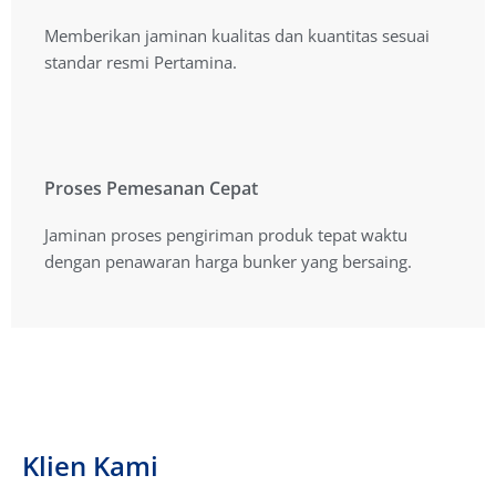
Kualitas Produk Terbaik
Memberikan jaminan kualitas dan kuantitas sesuai
Memberikan jaminan kualitas dan kuantitas sesuai
standar resmi Pertamina.
standar resmi Pertamina.
Proses Pemesanan Cepat
Proses Pemesanan Cepat
Jaminan proses pengiriman produk tepat waktu
Jaminan proses pengiriman produk tepat waktu
dengan penawaran harga yang bersaing.
dengan penawaran harga bunker yang bersaing.
Klien Kami