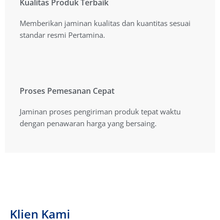
Kualitas Produk Terbaik
Kualitas Produk Terbaik
Memberikan jaminan kualitas dan kuantitas sesuai
Memberikan jaminan kualitas dan kuantitas sesuai
standart resmi Pertamina.
standar resmi Pertamina.
Proses Pemesanan Cepat
Proses Pemesanan Cepat
Jaminan proses pengiriman produk tepat waktu
Jaminan proses pengiriman produk tepat waktu
dengan penawaran harga yang bersaing.
dengan penawaran harga yang bersaing.
Klien Kami