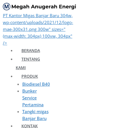
Langsung
ke
PT Kantor Migas Banjar Baru 304w,
isi
wp-content/uploads/2021/12/logo-
mae-300x31.png 300w" sizes="
(max-width: 304px) 100vw, 304px"
/>
BERANDA
TENTANG
KAMI
PRODUK
Biodiesel B40
Bunker
Service
Pertamina
Tangki migas
Banjar Baru
KONTAK