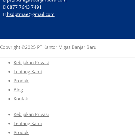
0877 7643 7491
hsdptmae@gmail.com
Copyright ©2025 PT Kantor Migas Banjar Baru
Kebijakan Privasi
Tentang Kami
Produk
Blog
Kontak
Kebijakan Privasi
Tentang Kami
Produk