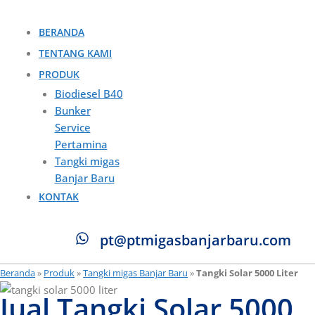
BERANDA
TENTANG KAMI
PRODUK
Biodiesel B40
Bunker
Service
Pertamina
Tangki migas
Banjar Baru
KONTAK
pt@ptmigasbanjarbaru.com
Beranda
»
Produk
»
Tangki migas Banjar Baru
»
Tangki Solar 5000 Liter
Jual Tangki Solar 5000